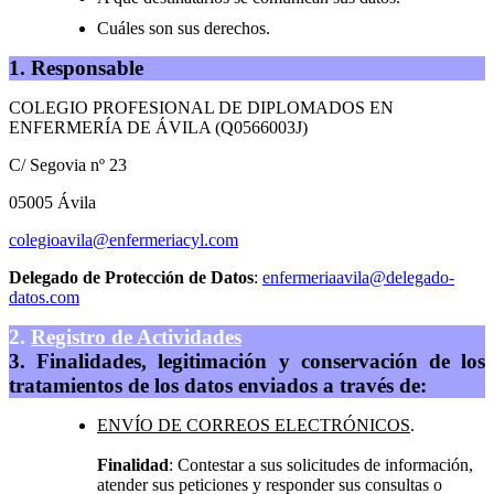
Cuáles son sus derechos.
1. Responsable
COLEGIO PROFESIONAL DE DIPLOMADOS EN
ENFERMERÍA DE ÁVILA (Q0566003J)
C/ Segovia nº 23
05005 Ávila
colegioavila@enfermeriacyl.com
Delegado de Protección de Datos
:
enfermeriaavila@delegado-
datos.com
2.
Registro de Actividades
3. Finalidades, legitimación y conservación de los
tratamientos de los datos enviados a través de:
ENVÍO DE CORREOS ELECTRÓNICOS
.
Finalidad
: Contestar a sus solicitudes de información,
atender sus peticiones y responder sus consultas o